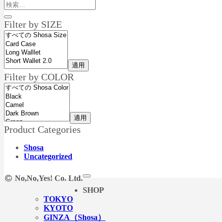
検
索
Filter by SIZE
対
象:
適用
Filter by COLOR
適用
Product Categories
Shosa
Uncategorized
No,No,Yes! Co. Ltd.
SHOP
TOKYO
KYOTO
GINZA（Shosa）