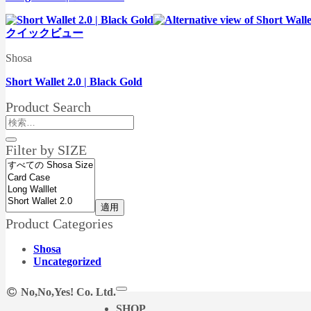
クイックビュー
Shosa
Short Wallet 2.0 | Black Gold
Product Search
検
索
Filter by SIZE
対
象:
適用
Product Categories
Shosa
Uncategorized
No,No,Yes! Co. Ltd.
SHOP