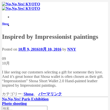
Skip
to
content
Shosa
Inspired by Impressionist paintings
Posted on
10月 9, 2016
10月 10, 2016
by
NNY
09
10月
I like seeing our customers selecting a gift for someone they love.
And it’s great honor that Shosa wallet is often chosen as their gift.
“Impressionism” Shosa Short Wallet 2.0 Hand-painted leather
inspired by Impressionist paintings.
カテゴリー:
Shosa
。
パーマリンク
No,No,Yes! Paris Exhibition
Photo shooting