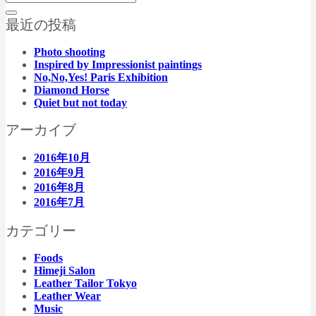
最近の投稿
Photo shooting
Inspired by Impressionist paintings
No,No,Yes! Paris Exhibition
Diamond Horse
Quiet but not today
アーカイブ
2016年10月
2016年9月
2016年8月
2016年7月
カテゴリー
Foods
Himeji Salon
Leather Tailor Tokyo
Leather Wear
Music