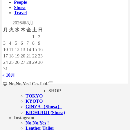
People
Shosa
Travel
2026年8月
月
火
水
木
金
土
日
1
2
3
4
5
6
7
8
9
10
11
12
13
14
15
16
17
18
19
20
21
22
23
24
25
26
27
28
29
30
31
« 10月
No,No,Yes! Co. Ltd.
SHOP
TOKYO
KYOTO
GINZA（Shosa）
KICHIJOJI (Shosa)
Instagram
No,No,Yes !
Leather Tailor