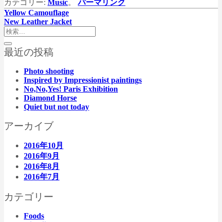
カテゴリー:
Music
。
パーマリンク
Yellow Camouflage
New Leather Jacket
最近の投稿
Photo shooting
Inspired by Impressionist paintings
No,No,Yes! Paris Exhibition
Diamond Horse
Quiet but not today
アーカイブ
2016年10月
2016年9月
2016年8月
2016年7月
カテゴリー
Foods