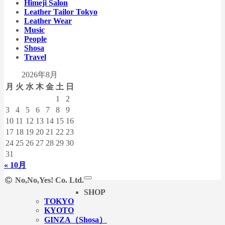
Himeji Salon
Leather Tailor Tokyo
Leather Wear
Music
People
Shosa
Travel
2026年8月
月
火
水
木
金
土
日
1
2
3
4
5
6
7
8
9
10
11
12
13
14
15
16
17
18
19
20
21
22
23
24
25
26
27
28
29
30
31
« 10月
No,No,Yes! Co. Ltd.
SHOP
TOKYO
KYOTO
GINZA（Shosa）