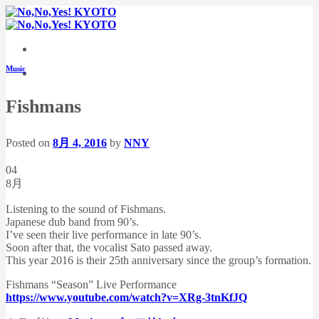
Skip
to
content
Music
Fishmans
Posted on
8月 4, 2016
by
NNY
04
8月
Listening to the sound of Fishmans.
Japanese dub band from 90’s.
I’ve seen their live performance in late 90’s.
Soon after that, the vocalist Sato passed away.
This year 2016 is their 25th anniversary since the group’s formation.
Fishmans “Season” Live Performance
https://www.youtube.com/watch?v=XRg-3tnKfJQ